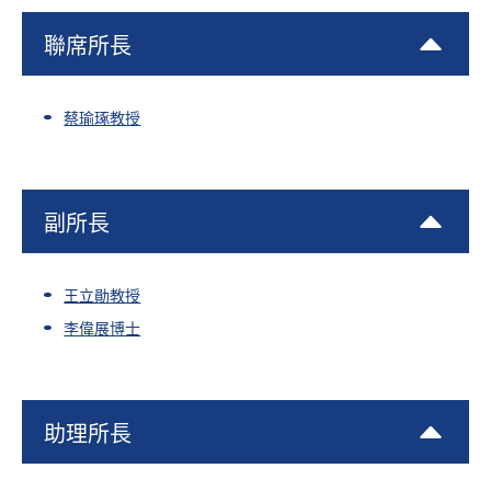
聯席所長
蔡瑜琢教授
副所長
王立勛教授
李偉展博士
助理所長