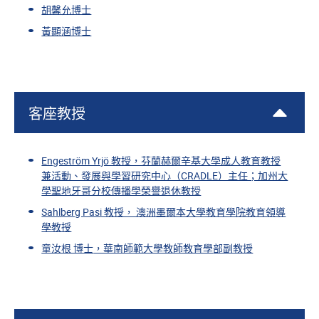
胡馨允博士
黃顯涵博士
客座教授
Engeström Yrjö 教授，芬蘭赫爾辛基大學成人教育教授
兼活動、發展與學習研究中心（CRADLE）主任；加州大
學聖地牙哥分校傳播學榮譽退休教授
Sahlberg Pasi 教授， 澳洲墨爾本大學教育學院教育領導
學教授
童汝根 博士
，華南師範大學教師教育學
部副教授