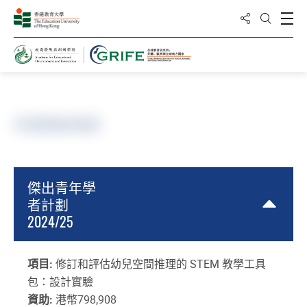
分享到
打
打開搜
主頁
項目及出版物
研究項目
外部資助項目
傑出青年學
者計劃
2024/25
項目:
修訂和評估幼兒空間推理的 STEM 教學工具
包：設計實驗
資助:
港幣798,908