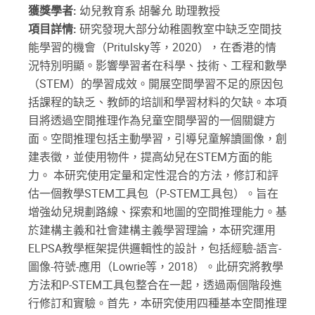
獲獎學者:
幼兒教育系 胡馨允 助理教授
項目詳情:
研究發現大部分幼稚園教室中缺乏空間技
能學習的機會（Pritulsky等，2020），在香港的情
況特別明顯。影響學習者在科學、技術、工程和數學
（STEM）的學習成效。開展空間學習不足的原因包
括課程的缺乏、教師的培訓和學習材料的欠缺。本項
目將透過空間推理作為兒童空間學習的一個關鍵方
面。空間推理包括主動學習，引導兒童解讀圖像，創
建表徵，並使用物件，提高幼兒在STEM方面的能
力。 本研究使用定量和定性混合的方法，修訂和評
估一個教學STEM工具包（P-STEM工具包）。旨在
增強幼兒規劃路線、探索和地圖的空間推理能力。基
於建構主義和社會建構主義學習理論，本研究運用
ELPSA教學框架提供邏輯性的設計，包括經驗-語言-
圖像-符號-應用（Lowrie等，2018）。此研究將教學
方法和P-STEM工具包整合在一起，透過兩個階段進
行修訂和實驗。首先，本研究使用四種基本空間推理